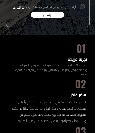
أوافق على الشروط والأحكام وسياسة الخصوصية
اقرا المزيد
ارسال
01
تجربة فريدة
السفر بطائرة خاصة هو تجربة فريدة ورائعة تجمع بين الراحة والمرونة
والفخامة، وهي خيار مثالي للمسافرين الباحثين عن تجربة سفر فاخرة
ومميزة
02
سفر فاخر
السفر بطائرة خاصة يتيح للمسافرين الاستمتاع بأعلى
مستويات الفخامة والراحة الطائرات الخاصة غالبًا ما تكون
مجهزة بمقاعد مريحة وواسعة، ومناطق للجلوس
والاسترخاء، ومرافق لتناول الطعام على متن الطائرة
03