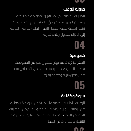
مرونة الوقت
الطائرات الخاصة تتيح للمسافرين تحديد مواعيد الرحلة
ومساراتها بمرونة تامة وفقً ا لاحتياجاتهم الخاصة. يمكن
ترتيب الرحلات حسب الجدول الزمني الخاص بك دون الحاجة
إلى الالتزام بجداول رحلات تجارية
04
خصوصية
السفر بطائرة خاصة يوفر مستوى كبير من الخصوصية.
يمكنك السفر مع مجموعة محددة من الأشخاص فقط،
مما يضمن سرية وخصوصية رحلتك
05
سرعة وكفاءة
الرحلات بالطائرات الخاصة غالبًا ما تكون أسرع وأكثر كفاءة
من الرحلات التجارية. يمكنك الهبوط والإقلاع من المطارات
الصغيرة والمخصصة للطائرات الخاصة، مما يقلل من وقت
الانتظار والإجراءات في المطار