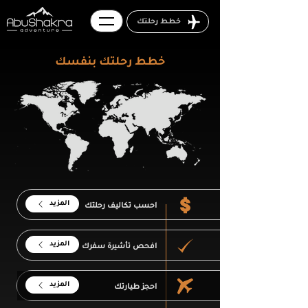
خطط رحلتك
خطط رحلتك بنفسك
المزيد
احسب تكاليف رحلتك
المزيد
افحص تأشيرة سفرك
المزيد
احجز طيارتك