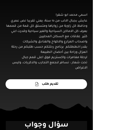
اسمي محمد ابو شقرا
عايش بجبال الالب من ١٥ سنة، يعني تقريبا نص عمري
وحافظ كل زاوية من زواياها ومتسلق كل قمة من قممها
بعرف كل الاماكن السياحية والغير سياحية وقدرت ابني
كثير علاقات مع السكان المحليين
واصحاب المزارع والاكواخ والفنادق والشركات
بقدر اخططلكم برنامج رحلتكم حسب طلبكم من رحلة
انعزال وراحة بين أحضان الطبيعة
لرحلة مغامرات واكستريم فوق اعلى قمم جبال
تحت شعار : نسافر لنجمع التجارب والذكريات، وليس
الاغراض
تقديم طلب
سؤال وجواب