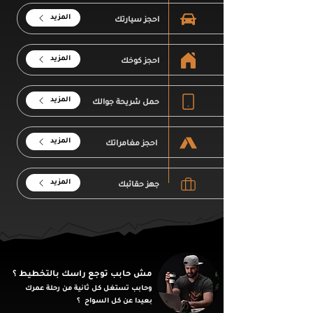
المزيد
احجز سيارتك
المزيد
احجز كوخك
المزيد
حمل شريحة جوالك
المزيد
احجز مغامراتك
المزيد
جهز حقائبك
مش حابب توجع راسك بالتخطيط ؟
وحابب تستغل كل ثانية من رحلة عمرك
بعيدا عن كل السواح ؟