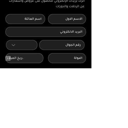
اترك بريدك الإلكتروني للحصول على عروض واشعارات
عن الرحلات والدورات
أوافق على الشروط والأحكام وسياسة الخصوصية
اقرا المزيد
أرغب في الحصول على عروض وإشعارات من
شركة AbShakra Adventure عبر البريد الالكتروني
ارسال
الصفحات الرئيسية
خطط رحلتك
احجز
تأشيرة السفر