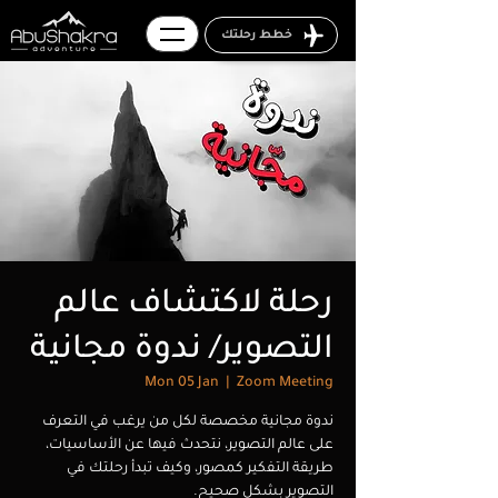
خطط رحلتك
رحلة لاكتشاف عالم
التصوير/ ندوة مجانية
Mon 05 Jan
  |  
Zoom Meeting
ندوة مجانية مخصصة لكل من يرغب في التعرف
على عالم التصوير، نتحدث فيها عن الأساسيات،
طريقة التفكير كمصور، وكيف تبدأ رحلتك في
التصوير بشكل صحيح.