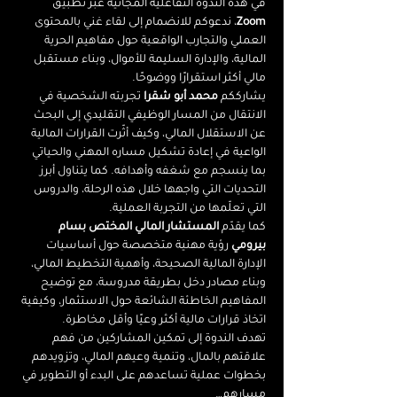
في هذه الندوة التفاعلية المجانية عبر تطبيق 
Zoom
، ندعوكم للانضمام إلى لقاء غني بالمحتوى 
العملي والتجارب الواقعية حول مفاهيم الحرية 
المالية، والإدارة السليمة للأموال، وبناء مستقبل 
مالي أكثر استقرارًا ووضوحًا.
يشارككم 
محمد أبو شقرا
 تجربته الشخصية في 
الانتقال من المسار الوظيفي التقليدي إلى البحث 
عن الاستقلال المالي، وكيف أثّرت القرارات المالية 
الواعية في إعادة تشكيل مساره المهني والحياتي 
بما ينسجم مع شغفه وأهدافه. كما يتناول أبرز 
التحديات التي واجهها خلال هذه الرحلة، والدروس 
التي تعلّمها من التجربة العملية.
كما يقدّم 
المستشار المالي المختص بسام 
بيرومي
 رؤية مهنية متخصصة حول أساسيات 
الإدارة المالية الصحيحة، وأهمية التخطيط المالي، 
وبناء مصادر دخل بطريقة مدروسة، مع توضيح 
المفاهيم الخاطئة الشائعة حول الاستثمار، وكيفية 
اتخاذ قرارات مالية أكثر وعيًا وأقل مخاطرة.
تهدف الندوة إلى تمكين المشاركين من فهم 
علاقتهم بالمال، وتنمية وعيهم المالي، وتزويدهم 
بخطوات عملية تساعدهم على البدء أو التطوير في 
مسارهم…