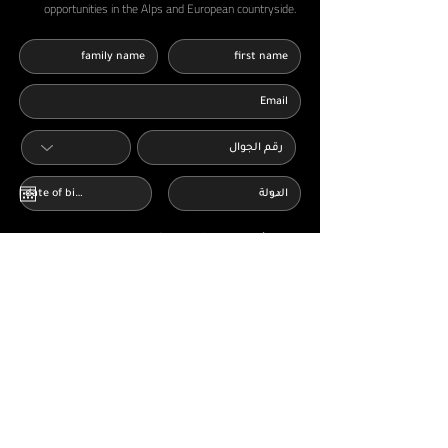
opportunities in the Alps and European countryside.
أوافق على الشروط والأحكام وسياسة الخصوصية
اقرا المزيد
أرغب في الحصول على عروض وإشعارات من
شركة AbShakra Adventure عبر البريد الالكتروني
send
Plan your trip
Home Pages
Travel visa
Book
Book your flight
Plan your trip