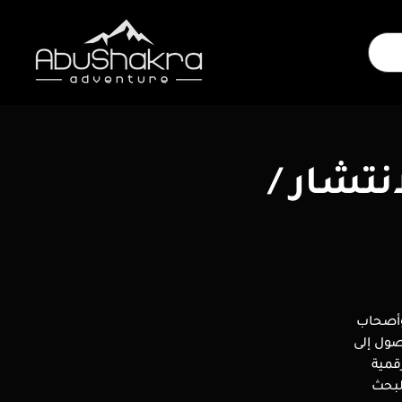
نتشار /
 وأصحاب
صول إلى
قمية
لبحث