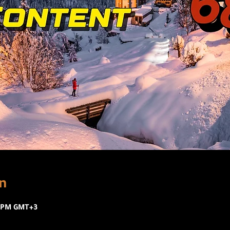
n
0 PM GMT+3