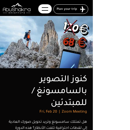
Plan your trip
كنوز التصوير
بالسامسونغ /
للمبتدئين
Fri, Feb 20
  |  
Zoom Meeting
هل تمتلك سامسونغ وتريد تحويل صورك العادية
إلى لقطات احترافية تلفت الأنظار؟ هذه الدورة