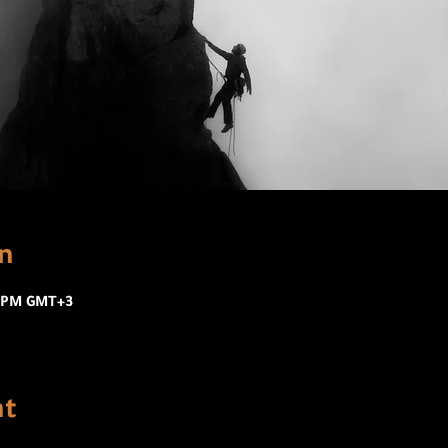
n
0 PM GMT+3
nt